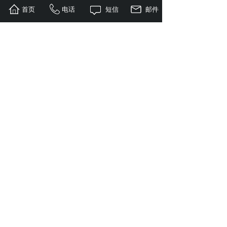
广州市番禺区钟村街道毓宏街1号汇杰
地址：
首页
电话
短信
邮件
科技园自编C栋3楼301
扫描微信二维码，联系我们
我们会做的更好！
WE WILL DO BETTER