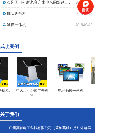
欢迎国内外新老客户来电来函洽谈......
2019-08-12
排队叫号机
2019-08-12
触摸一体机
2019-08-12
成功案例
机M5
中大尺寸卧式广告机
电容触摸一体机
M1
关于我们
广州英触电子科技有限公司（简称
英触
）是红外电容